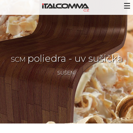
poliedra - uv sušička
SCM
SUŠENÍ