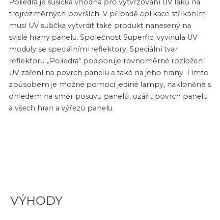
Poliedra je sušička vhodná pro vytvrzování UV laků na
trojrozměrných površích. V případě aplikace stříkáním
musí UV sušička vytvrdit také produkt nanesený na
svislé hrany panelu. Společnost Superfici vyvinula UV
moduly se speciálními reflektory. Speciální tvar
reflektoru „Poliedra“ podporuje rovnoměrné rozložení
UV záření na povrch panelu a také na jeho hrany. Tímto
způsobem je možné pomocí jediné lampy, nakloněné s
ohledem na směr posuvu panelů, ozářit povrch panelu
a všech hran a výřezů panelu.
VÝHODY