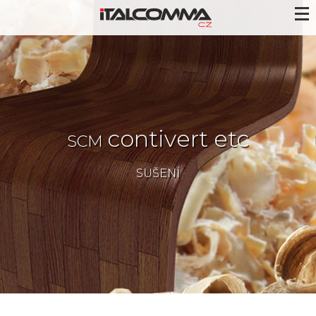
contivert etc
SCM
SUŠENÍ