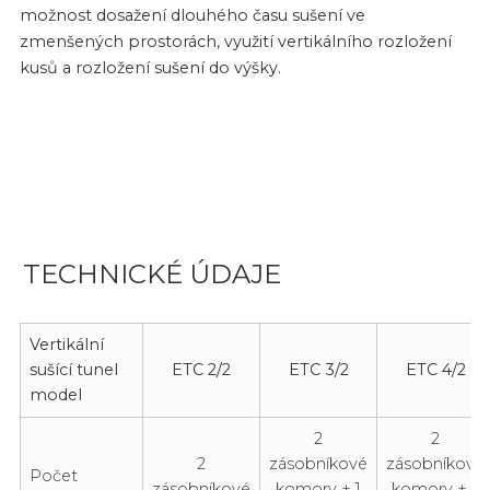
možnost dosažení dlouhého času sušení ve
zmenšených prostorách, využití vertikálního rozložení
kusů a rozložení sušení do výšky.
TECHNICKÉ ÚDAJE
Vertikální
sušící tunel
ETC 2/2
ETC 3/2
ETC 4/2
model
2
2
2
zásobníkové
zásobníkové
Počet
zásobníkové
komory + 1
komory + 2