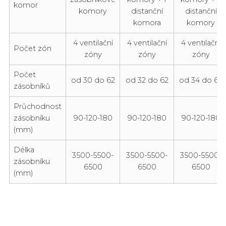
komor
komory
distanční
distanční
komora
komory
4 ventilační
4 ventilační
4 ventilační
Počet zón
zóny
zóny
zóny
Počet
od 30 do 62
od 32 do 62
od 34 do 62
zásobníků
Průchodnost
zásobníku
90-120-180
90-120-180
90-120-180
(mm)
Délka
3500-5500-
3500-5500-
3500-5500-
zásobníku
6500
6500
6500
(mm)