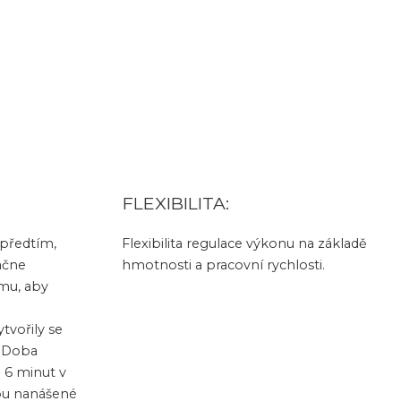
FLEXIBILITA:
 předtím,
Flexibilita regulace výkonu na základě
ačne
hmotnosti a pracovní rychlosti.
omu, aby
vořily se
. Doba
 6 minut v
ypu nanášené