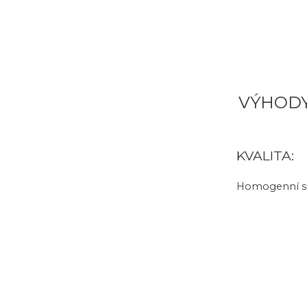
VÝHOD
KVALITA:
Homogenní su