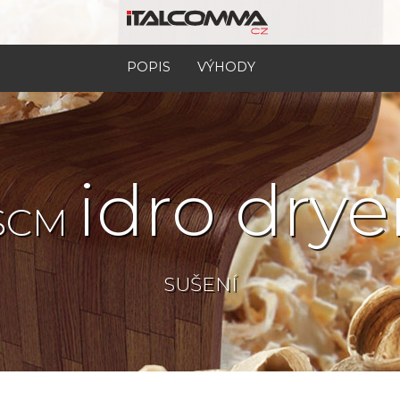
POPIS
VÝHODY
idro drye
SCM
SUŠENÍ