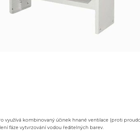
dro využívá kombinovaný účinek hnané ventilace (proti proudov
lení fáze vytvrzování vodou ředitelných barev.