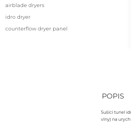
airblade dryers
idro dryer
counterflow dryer panel
POPIS
Sušící tunel i
vlny) na urych