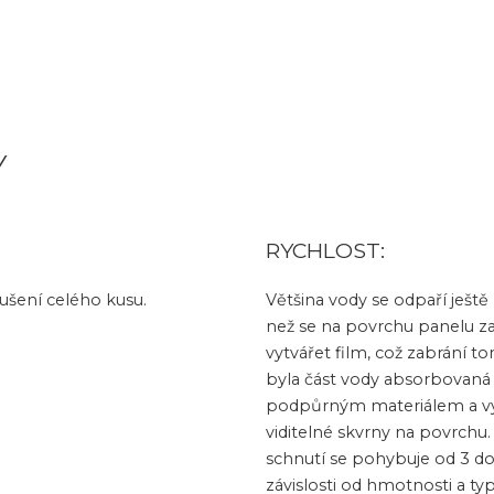
Y
RYCHLOST:
šení celého kusu.
Většina vody se odpaří ještě
než se na povrchu panelu z
vytvářet film, což zabrání t
byla část vody absorbovaná
podpůrným materiálem a vyt
viditelné skvrny na povrchu
schnutí se pohybuje od 3 do
závislosti od hmotnosti a t