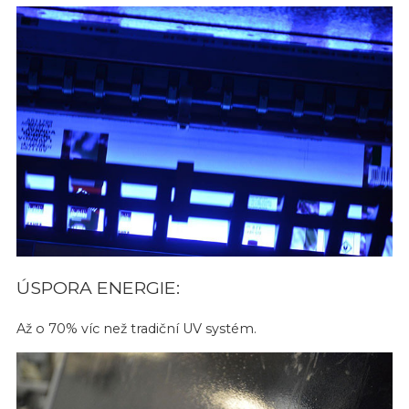
ÚSPORA ENERGIE:
Až o 70% víc než tradiční UV systém.