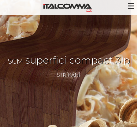
superfici compact 3 p
SCM
STŘÍKÁNÍ