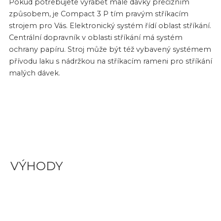
Pokud potřebujete vyrábět malé dávky precizním
způsobem, je Compact 3 P tím pravým stříkacím
strojem pro Vás. Elektronický systém řídí oblast stříkání.
Centrální dopravník v oblasti stříkání má systém
ochrany papíru. Stroj může být též vybavený systémem
přívodu laku s nádržkou na stříkacím rameni pro stříkání
malých dávek.
VÝHODY