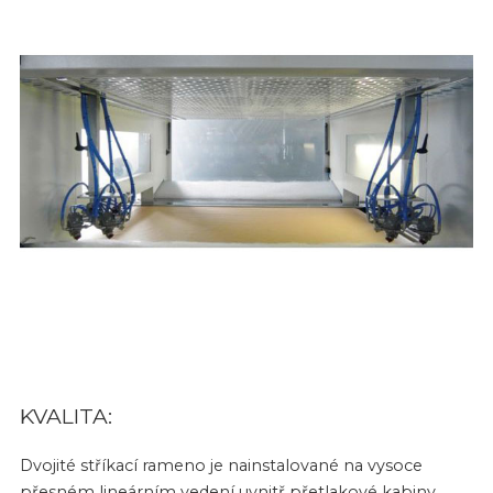
KVALITA:
Dvojité stříkací rameno je nainstalované na vysoce
přesném lineárním vedení uvnitř přetlakové kabiny.