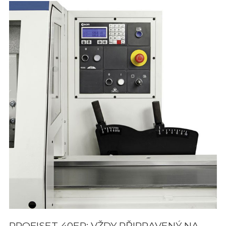
PROFISET 40EP: VŽDY PŘIPRAVENÝ NA