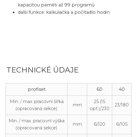
kapacitou paměti až 99 programů
další funkce: kalkulačka a počítadlo hodin
TECHNICKÉ ÚDAJE
profiset
60
40
Min. / max. pracovní šířka
25 (15
mm
23/180
(opracovaná sekce)
opt.)/230
Min. / max. pracovní výška
mm
6/120
6/105
(opracovaná sekce)